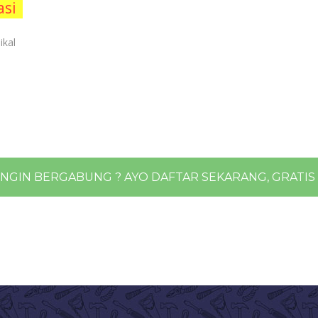
asi
ikal
,
INGIN BERGABUNG ? AYO DAFTAR SEKARANG, GRATIS !