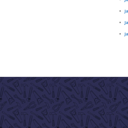
J
J
J