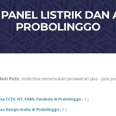
 PANEL LISTRIK DAN A
PROBOLINGGO
Anti Petir
, Anda bisa menemukan penawaran jasa - jasa yan
asa CCTV, HT, PABX, Parabola di Probolinggo
( 1 )
asa Design Grafis di Probolinggo
( 2 )