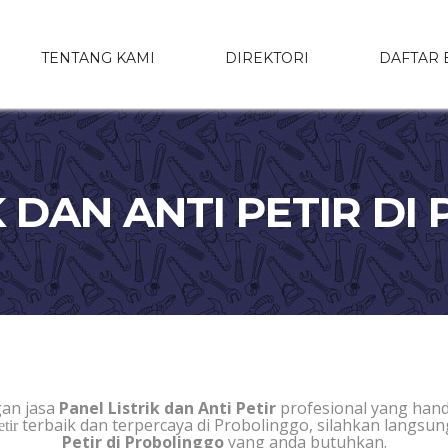
TENTANG KAMI
DIREKTORI
DAFTAR 
K DAN ANTI PETIR D
an jasa
Panel Listrik dan Anti Petir
profesional yang han
terbaik dan terpercaya di Probolinggo, silahkan langs
tir
Petir di Probolinggo
yang anda butuhkan.