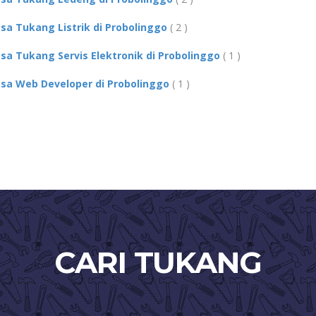
asa Tukang Listrik di Probolinggo
( 2 )
asa Tukang Servis Elektronik di Probolinggo
( 1 )
asa Web Developer di Probolinggo
( 1 )
CARI TUKANG