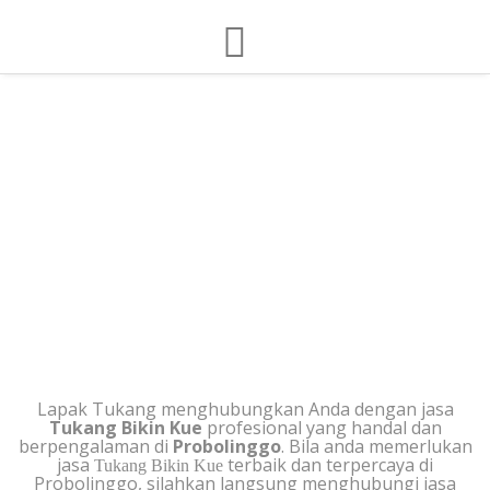
TUKANG BIKIN KUE DI
PROBOLINGGO
Lapak Tukang menghubungkan Anda dengan jasa
Tukang Bikin Kue
profesional yang handal dan
berpengalaman di
Probolinggo
. Bila anda memerlukan
jasa
terbaik dan terpercaya di
Tukang Bikin Kue
Probolinggo, silahkan langsung menghubungi jasa