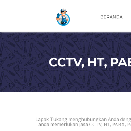
BERANDA
CCTV, HT, P
Lapak Tukang menghubungkan Anda deng
anda memerlukan jasa
CCTV, HT, PABX, Pa