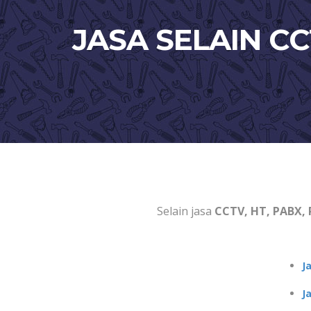
JASA SELAIN CC
Selain jasa
CCTV, HT, PABX, 
J
J