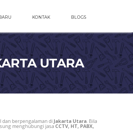
BARU
KONTAK
BLOGS
AKARTA UTARA
l dan berpengalaman di
Jakarta Utara
. Bila
angsung menghubungi jasa
CCTV, HT, PABX,