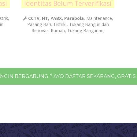
asi
Identitas Belum Terverifikasi
strik,
CCTV, HT, PABX, Parabola
, Maintenance,
in
Pasang Baru Listrik , Tukang Bangun dan
Renovasi Rumah, Tukang Bangunan,
INGIN BERGABUNG ? AYO DAFTAR SEKARANG, GRATIS !