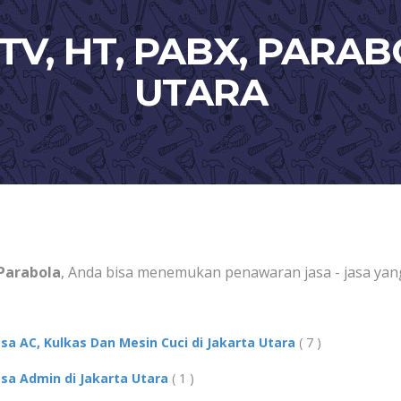
TV, HT, PABX, PARA
UTARA
Parabola
, Anda bisa menemukan penawaran jasa - jasa yang
asa AC, Kulkas Dan Mesin Cuci di Jakarta Utara
( 7 )
asa Admin di Jakarta Utara
( 1 )