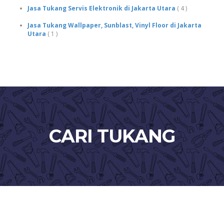
Jasa Tukang Servis Elektronik di Jakarta Utara
( 4 )
Jasa Tukang Wallpaper, Sunblast, Vinyl Floor di Jakarta
Utara
( 1 )
CARI TUKANG