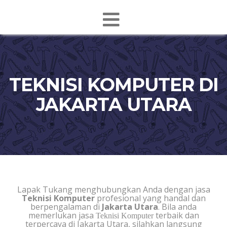
TEKNISI KOMPUTER DI
JAKARTA UTARA
Lapak Tukang menghubungkan Anda dengan jasa
Teknisi Komputer
profesional yang handal dan
berpengalaman di
Jakarta Utara
. Bila anda
memerlukan jasa
terbaik dan
Teknisi Komputer
terpercaya di Jakarta Utara, silahkan langsung