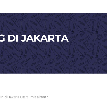
G DI JAKARTA
in di
, misalnya :
Jakarta Utara