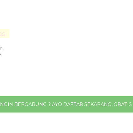
asi
n,
k,
INGIN BERGABUNG ? AYO DAFTAR SEKARANG, GRATIS !