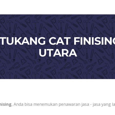
 TUKANG CAT FINISIN
UTARA
nising
, Anda bisa menemukan penawaran jasa - jasa yang la