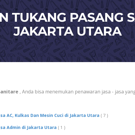
IN TUKANG PASANG S
JAKARTA UTARA
Sanitare
, Anda bisa menemukan penawaran jasa - jasa yang
asa AC, Kulkas Dan Mesin Cuci di Jakarta Utara
( 7 )
asa Admin di Jakarta Utara
( 1 )