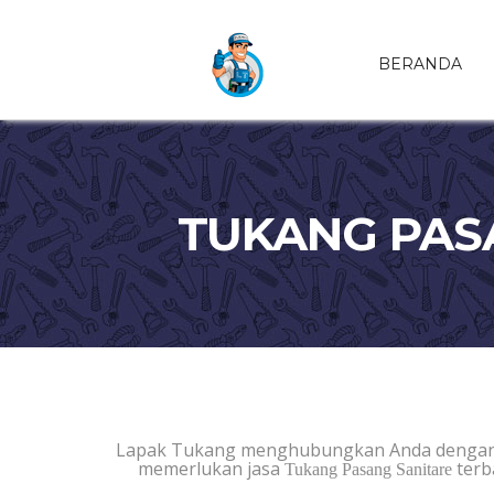
BERANDA
TUKANG PAS
Lapak Tukang menghubungkan Anda dengan
memerlukan jasa
terb
Tukang Pasang Sanitare