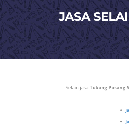
JASA SELA
Selain jasa
Tukang Pasang 
J
J