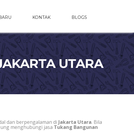
BARU
KONTAK
BLOGS
 JAKARTA UTARA
dal dan berpengalaman di
Jakarta Utara
. Bila
ngsung menghubungi jasa
Tukang Bangunan