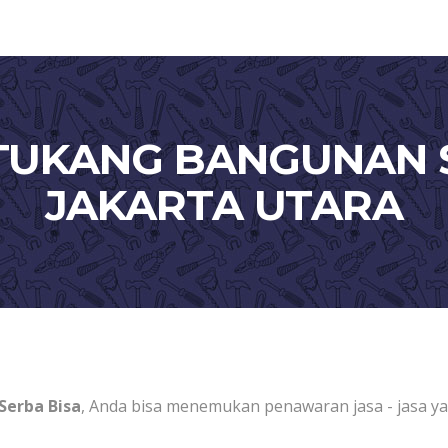
 TUKANG BANGUNAN S
JAKARTA UTARA
erba Bisa
, Anda bisa menemukan penawaran jasa - jasa ya