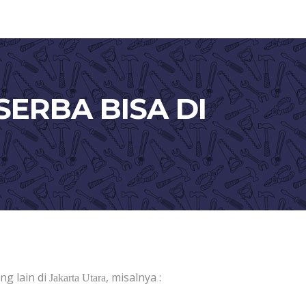
ERBA BISA DI
ng lain di
, misalnya :
Jakarta Utara