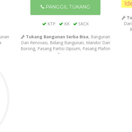
Id
PANGGIL TUKANG
Tu
Dan 
KTP
KK
SKCK
R
gunan
Tukang Bangunan Serba Bisa
, Bangunan
a
Dan Renovasi, Bidang Bangunan, Mandor Dan
Borong, Pasang Partisi Gipsum, Pasang Plafon
Gypsum,