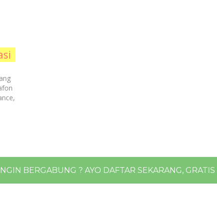
asi
kang
afon
ance,
INGIN BERGABUNG ? AYO DAFTAR SEKARANG, GRATIS !