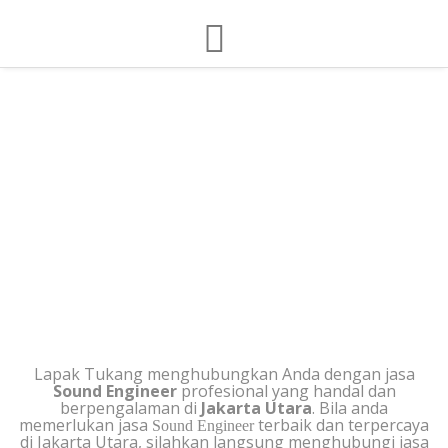
SOUND ENGINEER DI
JAKARTA UTARA
Lapak Tukang menghubungkan Anda dengan jasa
Sound Engineer
profesional yang handal dan
berpengalaman di
Jakarta Utara
. Bila anda
memerlukan jasa
terbaik dan terpercaya
Sound Engineer
di Jakarta Utara, silahkan langsung menghubungi jasa