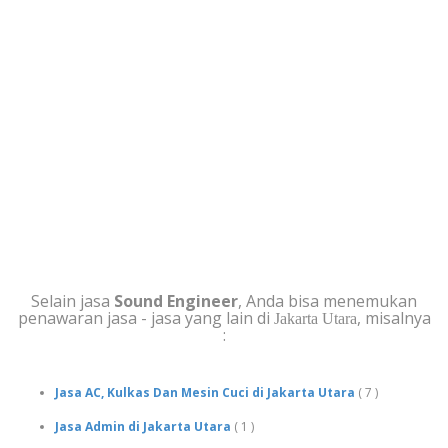
JASA SELAIN SOUND
ENGINEER DI JAKARTA
UTARA
Selain jasa
Sound Engineer
, Anda bisa menemukan
penawaran jasa - jasa yang lain di
, misalnya
Jakarta Utara
:
Jasa AC, Kulkas Dan Mesin Cuci di Jakarta Utara
( 7 )
Jasa Admin di Jakarta Utara
( 1 )