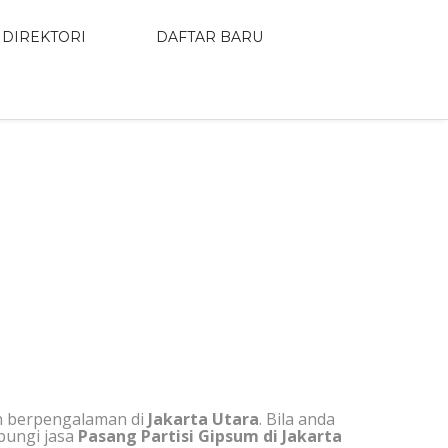
DIREKTORI
DAFTAR BARU
KARTA UTARA
n berpengalaman di
Jakarta Utara
. Bila anda
bungi jasa
Pasang Partisi Gipsum di Jakarta