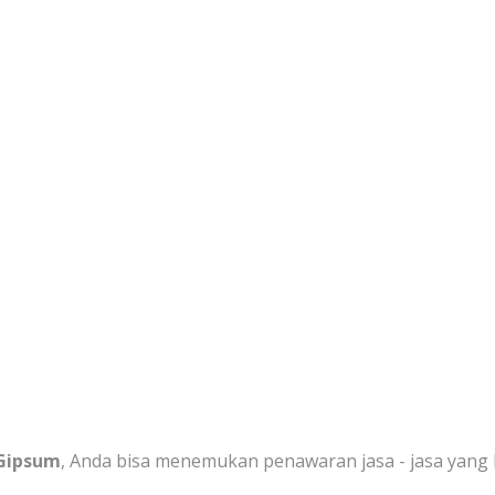
PASANG PARTISI GIPS
UTARA
 Gipsum
, Anda bisa menemukan penawaran jasa - jasa yang l