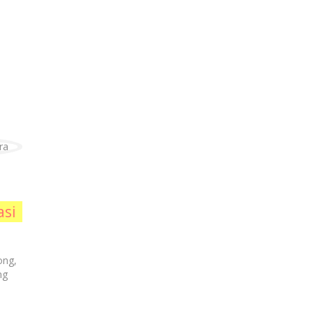
asi
ong,
ng