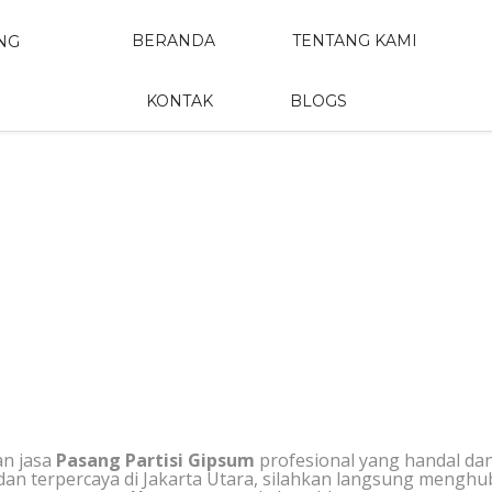
BERANDA
TENTANG KAMI
KONTAK
BLOGS
TISI GIPSUM DI JA
n jasa
Pasang Partisi Gipsum
profesional yang handal da
dan terpercaya di Jakarta Utara, silahkan langsung menghu