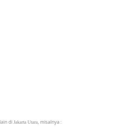
UM DI JAKARTA
ain di
, misalnya :
Jakarta Utara