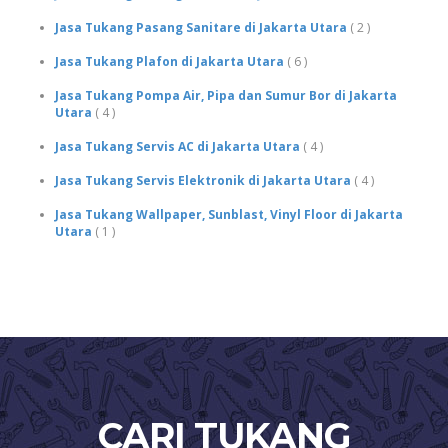
Jasa Tukang Pasang Sanitare di Jakarta Utara
( 2 )
Jasa Tukang Plafon di Jakarta Utara
( 6 )
Jasa Tukang Pompa Air, Pipa dan Sumur Bor di Jakarta
Utara
( 4 )
Jasa Tukang Servis AC di Jakarta Utara
( 4 )
Jasa Tukang Servis Elektronik di Jakarta Utara
( 4 )
Jasa Tukang Wallpaper, Sunblast, Vinyl Floor di Jakarta
Utara
( 1 )
CARI TUKANG