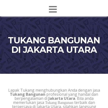
TUKANG BANGUNAN
DI JAKARTA UTARA
Lapak Tukang menghubungkan Anda dengan jasa
Tukang Bangunan
profesional yang handal dan
berpengalaman di
Jakarta Utara
. Bila anda
memerlukan jasa
terbaik dan
Tukang Bangunan
terpercaya di Jakarta Utara, silahkan langsung