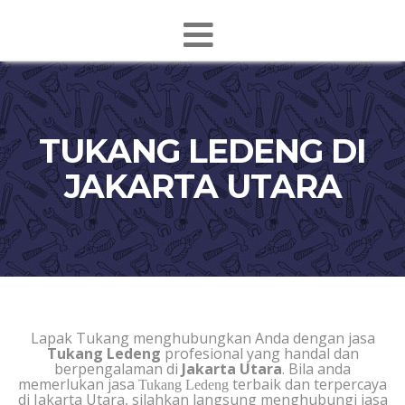
TUKANG LEDENG DI
JAKARTA UTARA
Lapak Tukang menghubungkan Anda dengan jasa
Tukang Ledeng
profesional yang handal dan
berpengalaman di
Jakarta Utara
. Bila anda
memerlukan jasa
terbaik dan terpercaya
Tukang Ledeng
di Jakarta Utara, silahkan langsung menghubungi jasa